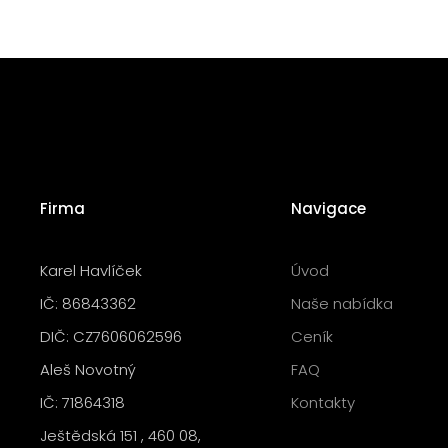
Firma
Navigace
Karel Havlíček
Úvod
IČ: 86843362
Naše nabídka
DIČ: CZ7606062596
Ceník
Aleš Novotný
FAQ
IČ: 71864318
Kontakty
Ještědská 151 , 460 08,