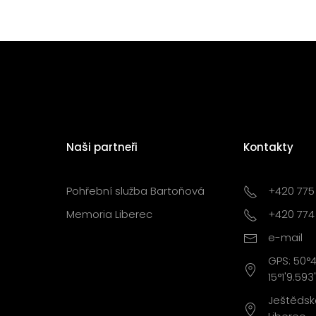
Naši partneři
Kontakty
Pohřební služba Bartoňová
+420 775
Memoria Liberec
+420 774
e-mail
GPS: 50°4
15°1'9.593
Ještědská