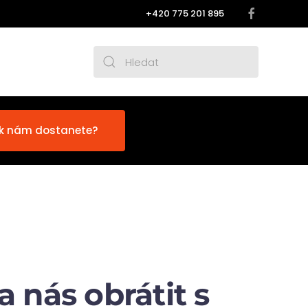
‭+420 775 201 895
 k nám dostanete?
 nás obrátit s