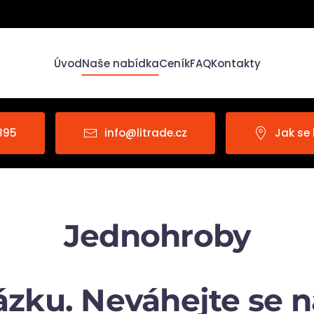
Úvod
Naše nabídka
Ceník
FAQ
Kontakty
895
info@litrade.cz
Jak se
Jednohroby
zku. Neváhejte se na