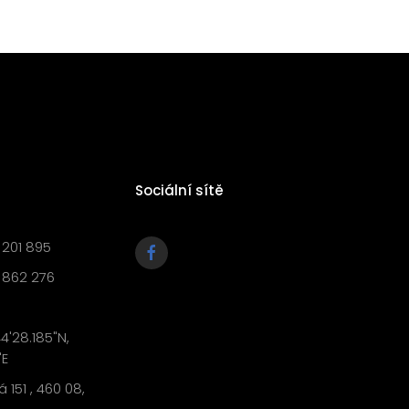
Sociální sítě
 201 895
 862 276
4'28.185"N,
"E
 151 , 460 08,