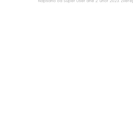
Napsáno od Super User dne
2. únor 2023
. Zveř