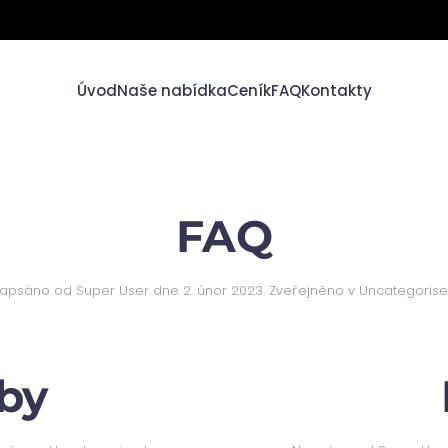
Úvod
Naše nabídka
Ceník
FAQ
Kontakty
FAQ
apsáno od Super User dne
2. únor 2023
. Zveřejněno v
Uncategoris
by