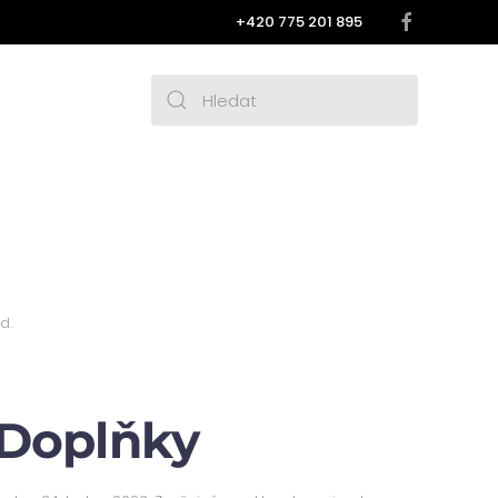
‭+420 775 201 895
ed
.
Doplňky