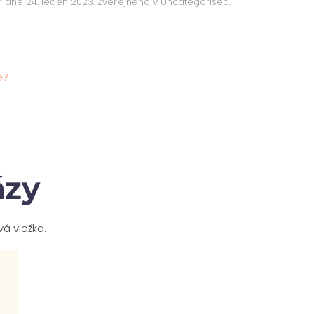
r dne
24. leden 2023
. Zveřejněno v
Uncategorised
.
e?
ázy
á vložka.