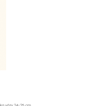
ška vázy 24-25 cm.