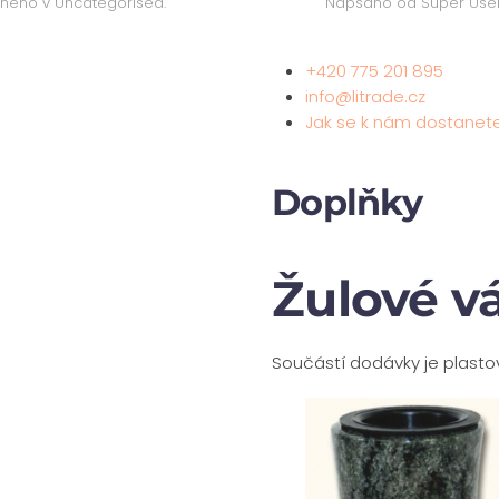
ejněno v
Uncategorised
.
Napsáno od Super Use
+420 775 201 895
info@litrade.cz
Jak se k nám dostanet
Doplňky
Žulové v
Součástí dodávky je plastov